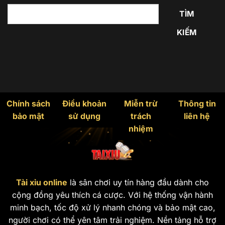
TÌM
KIẾM
Chính sách
Điều khoản
Miễn trừ
Thông tin
bảo mật
sử dụng
trách
liên hệ
nhiệm
Tài xỉu online
là sân chơi uy tín hàng đầu dành cho
cộng đồng yêu thích cá cược. Với hệ thống vận hành
minh bạch, tốc độ xử lý nhanh chóng và bảo mật cao,
người chơi có thể yên tâm trải nghiệm. Nền tảng hỗ trợ