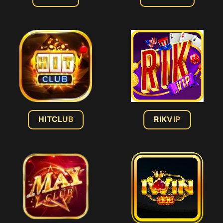
HITCLUB
RIKVIP