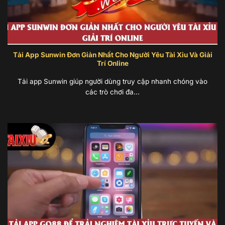
Tải App Sunwin Đơn Giản Nhất Cho Người Yêu Tài Xỉu Và Giải
Trí Online
Tải app Sunwin giúp người dùng truy cập nhanh chóng vào
các trò chơi đa...