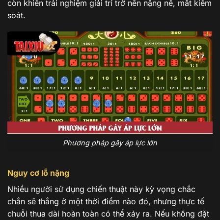
còn khiến trải nghiệm giải trí trở nên nặng nề, mất kiểm
soát.
Phương pháp gây áp lực lớn
Nguy cơ lỗ nặng
Nhiều người sử dụng chiến thuật này kỳ vọng chắc
chắn sẽ thắng ở một thời điểm nào đó, nhưng thực tế
chuỗi thua dài hoàn toàn có thể xảy ra. Nếu không đặt