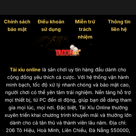
Chính sách
Điều khoản
Miễn trừ
Thông tin
bảo mật
sử dụng
trách
liên hệ
nhiệm
Tài xỉu online
là sân chơi uy tín hàng đầu dành cho
cộng đồng yêu thích cá cược. Với hệ thống vận hành
minh bạch, tốc độ xử lý nhanh chóng và bảo mật cao,
người chơi có thể yên tâm trải nghiệm. Nền tảng hỗ trợ
mọi thiết bị, từ PC đến di động, giúp bạn dễ dàng tham
gia mọi lúc, mọi nơi. Đặc biệt, Tài Xỉu Online thường
xuyên triển khai chương trình khuyến mãi và thưởng lớn
dành cho cả tân thủ và thành viên lâu năm. Địa chỉ:
206 Tô Hiệu, Hoà Minh, Liên Chiểu, Đà Nẵng 550000,