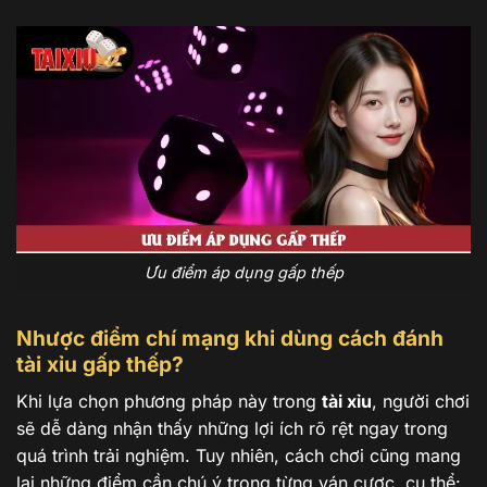
Ưu điểm áp dụng gấp thếp
Nhược điểm chí mạng khi dùng cách đánh
tài xỉu gấp thếp?
Khi lựa chọn phương pháp này trong
tài xỉu
, người chơi
sẽ dễ dàng nhận thấy những lợi ích rõ rệt ngay trong
quá trình trải nghiệm. Tuy nhiên, cách chơi cũng mang
lại những điểm cần chú ý trong từng ván cược, cụ thể: