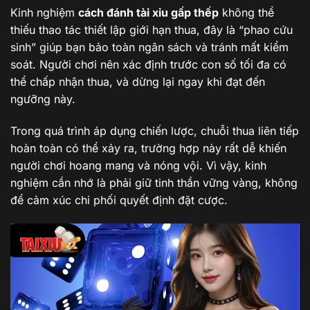
Kinh nghiệm
cách đánh tài xỉu gấp thếp
không thể
thiếu thao tác thiết lập giới hạn thua, đây là “phao cứu
sinh” giúp bạn bảo toàn ngân sách và tránh mất kiểm
soát. Người chơi nên xác định trước con số tối đa có
thể chấp nhận thua, và dừng lại ngay khi đạt đến
ngưỡng này.
Trong quá trình áp dụng chiến lược, chuỗi thua liên tiếp
hoàn toàn có thể xảy ra, trường hợp này rất dễ khiến
người chơi hoang mang và nóng vội. Vì vậy, kinh
nghiệm cần nhớ là phải giữ tinh thần vững vàng, không
để cảm xúc chi phối quyết định đặt cược.