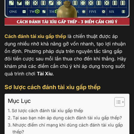
Cách đánh tài xỉu gấp thếp
là chiến thuật được áp
dụng nhiều nhờ khả năng gỡ vốn nhanh, tạo lợi nhuận
ổn định. Phương pháp dựa trên nguyên tắc tăng gấp
đôi tiền cược sau mỗi lần thua cho đến khi thắng. Hãy
khám phá các điểm cần chú ý khi áp dụng trong suốt
quá trình chơi
Tài Xỉu
.
Sơ lược cách đánh tài xỉu gấp thếp
Mục Lục
Sơ lược cách đánh tài xỉu gấp thếp
Tại sao bạn nên áp dụng cách đánh tài xỉu gấp thếp?
Nhược điểm chí mạng khi dùng cách đánh tài xỉu gấp
thếp?