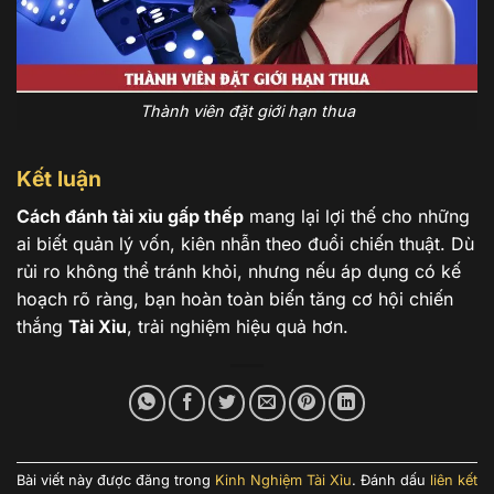
Thành viên đặt giới hạn thua
Kết luận
Cách đánh tài xỉu gấp thếp
mang lại lợi thế cho những
ai biết quản lý vốn, kiên nhẫn theo đuổi chiến thuật. Dù
rủi ro không thể tránh khỏi, nhưng nếu áp dụng có kế
hoạch rõ ràng, bạn hoàn toàn biến tăng cơ hội chiến
thắng
Tài Xỉu
, trải nghiệm hiệu quả hơn.
Bài viết này được đăng trong
Kinh Nghiệm Tài Xỉu
. Đánh dấu
liên kết