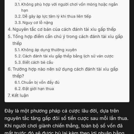
Không phù hợp với người chơi vốn mỏng hoặc ngắn
hạn
Dễ gây áp lực tâm lý khi thua liên tiếp
Nguy cơ lỗ nặng
Nguyên tắc cơ bản của cách đánh tài xỉu gấp thếp
Tổng hợp điểm cần chú ý trong cách đánh tài xỉu gấp
thếp
Không áp dụng thường xuyên
Cách đánh tài xỉu gấp thếp bằng lịch sử ván cược
Biết cách bẻ cầu
Trường hợp nào nên sử dụng cách đánh tài xỉu gấp
thếp?
Chuẩn bị vốn đầy đủ
Đặt giới hạn thua
Kết luận
Đây là một phương pháp cá cược lâu đời, dựa trên
nguyên tắc tăng gấp đôi số tiền cược sau mỗi lần thua.
Khi người chơi giành chiến thắng, toàn bộ số vốn đã
mất trước đó sẽ được bù lại kèm theo lợi nhuận bằng