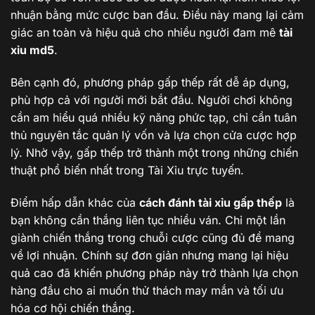
nhuận bằng mức cược ban đầu. Điều này mang lại cảm
giác an toàn và hiệu quả cho nhiều người đam mê
tài
xỉu md5
.
Bên cạnh đó, phương pháp gấp thếp rất dễ áp dụng,
phù hợp cả với người mới bắt đầu. Người chơi không
cần am hiểu quá nhiều kỹ năng phức tạp, chỉ cần tuân
thủ nguyên tắc quản lý vốn và lựa chọn cửa cược hợp
lý. Nhờ vậy, gấp thếp trở thành một trong những chiến
thuật phổ biến nhất trong Tài Xỉu trực tuyến.
Điểm hấp dẫn khác của
cách đánh tài xỉu gấp thếp
là
bạn không cần thắng liên tục nhiều ván. Chỉ một lần
giành chiến thắng trong chuỗi cược cũng đủ để mang
về lợi nhuận. Chính sự đơn giản nhưng mang lại hiệu
quả cao đã khiến phương pháp này trở thành lựa chọn
hàng đầu cho ai muốn thử thách may mắn và tối ưu
hóa cơ hội chiến thắng.