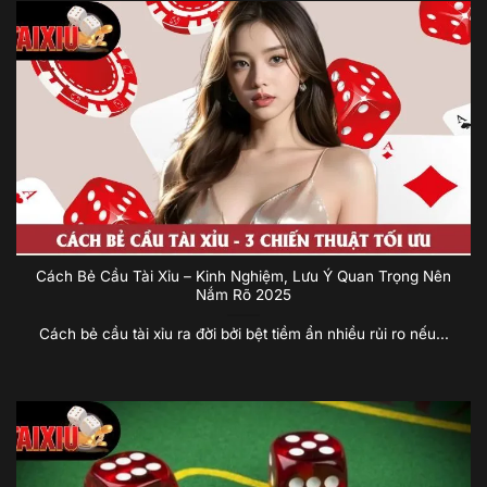
Cách Bẻ Cầu Tài Xỉu – Kinh Nghiệm, Lưu Ý Quan Trọng Nên
Nắm Rõ 2025
Cách bẻ cầu tài xỉu ra đời bởi bệt tiềm ẩn nhiều rủi ro nếu...