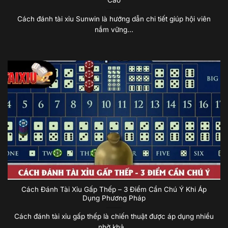
Cách đánh tài xỉu Sunwin là hướng dẫn chi tiết giúp hội viên
nắm vững...
Cách Đánh Tài Xỉu Gấp Thếp – 3 Điểm Cần Chú Ý Khi Áp
Dụng Phương Pháp
Cách đánh tài xỉu gấp thếp là chiến thuật được áp dụng nhiều
nhờ khả...