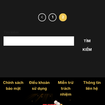
1
2
Tìm kiếm
TÌM
KIẾM
Chính sách
Điều khoản
Miễn trừ
Thông tin
bảo mật
sử dụng
trách
liên hệ
nhiệm