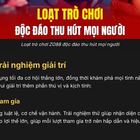
Loạt trò chơi ZO88 độc đáo thu hút mọi người
i nghiệm giải trí
ng tối đa cơ hội thắng lớn, đồng thời khám phá mọi tính n
 giải trí thêm phần thú vị và kịch tính:
ham gia
luật lệ, cơ chế vận hành. Trải nghiệm thử giúp nhận diện c
ạo lợi thế lớn, giúp mỗi lượt tham gia trở nên hấp dẫn và hiệ