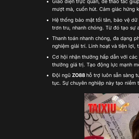
Giao diện trực quan, dễ thao tác giú
mượt mà, cuốn hút. Cảm giác hứng kh
Hệ thống bảo mật tối tân, bảo vệ dữ 
trơn tru, nhanh chóng. Từ đó tạo sự a
Thanh toán nhanh chóng, đa dạng phươ
nghiệm giải trí. Linh hoạt và tiện lợi
Cơ hội nhận thưởng hấp dẫn với các 
thưởng giá trị. Tạo động lực mạnh mẽ
Đội ngũ
ZO88
hỗ trợ luôn sẵn sàng t
tục. Sự chuyên nghiệp này tạo niềm 