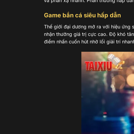
và phản xạ nhanh. Phần thưởng hấp dẫn 
Game bắn cá siêu hấp dẫn
Thế giới đại dương mở ra với hiệu ứng 
nhận thưởng giá trị cực cao. Độ khó tă
điểm nhấn cuốn hút nhờ lối giải trí nhan