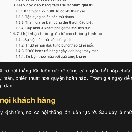
Mẹo độc đáo nâng tầm trải nghiệm giải trí
Khám phá kỹ ZO88 trước khi tham gia
Tận dụng phiên bản thử demo
Tham gia sự kiện cùng thử thách đặc biệt
Cập nhật & khám phá game mới liên tục
Cơ hội nhận thưởng lớn từ các chương trình hot
Sự kiện tân thủ siêu bùng nổ
Thưởng nạp đầu tưng bừng theo từng mốc
ZO88 hoàn trả hằng ngày kích hoạt may mắn
Sự kiện theo mùa với quà tặng khủng
 nơi cơ hội thắng lớn luôn rực rỡ cùng cảm giác hồi hộp chư
y mắn, chiến thuật hòa quyện hoàn hảo. Tham gia ngay để t
p dẫn.
mọi khách hàng
ầy kịch tính, nơi cơ hội thắng lớn luôn rực rỡ. Sau đây là 