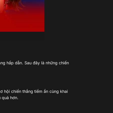
ăng hấp dẫn. Sau đây là những chiến
ơ hội chiến thắng tiềm ẩn cùng khai
u quả hơn.