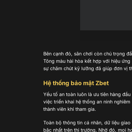
Bên cạnh đó, sân chơi còn chú trọng đ
Tông màu hài hòa kết hợp với hiệu ứng 
sự chăm chút kỹ lưỡng đã giúp đơn vị t
Hệ thống bảo mật Zbet
Yếu tố an toàn luôn là ưu tiên hàng đầ
việc triển khai hệ thống an ninh nghiêm
thành viên khi tham gia.
Toàn bộ thông tin cá nhân, dữ liệu gia
bậc nhất trên thị trường. Nhờ đó, mọi 