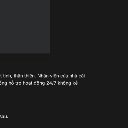
 tình, thân thiện. Nhân viên của nhà cái
hống hỗ trợ hoạt động 24/7 không kể
sau: