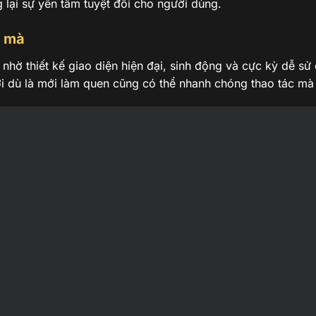
 lại sự yên tâm tuyệt đối cho người dùng.
t mà
ờ thiết kế giao diện hiện đại, sinh động và cực kỳ dễ sử 
i dù là mới làm quen cũng có thể nhanh chóng thao tác m