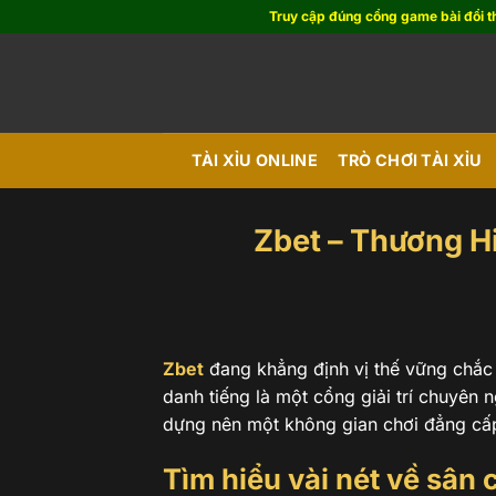
Bỏ
Truy cập đúng cổng game bài đổi 
qua
nội
dung
TÀI XỈU ONLINE
TRÒ CHƠI TÀI XỈU
Zbet – Thương Hi
Zbet
đang khẳng định vị thế vững chắc 
danh tiếng là một cổng giải trí chuyên 
dựng nên một không gian chơi đẳng cấp
Tìm hiểu vài nét về sân 