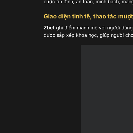
cược ổn định, an toàn, minh bạch, mang
Giao diện tinh tế, thao tác mượ
Zbet
ghi điểm mạnh mẽ với người dùng nh
được sắp xếp khoa học, giúp người chơ