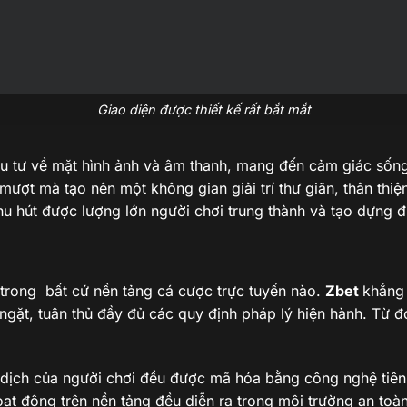
Giao diện được thiết kế rất bắt mắt
ầu tư về mặt hình ảnh và âm thanh, mang đến cảm giác sốn
mượt mà tạo nên một không gian giải trí thư giãn, thân thi
hu hút được lượng lớn người chơi trung thành và tạo dựng 
u trong bất cứ nền tảng cá cược trực tuyến nào.
Zbet
khẳng 
 ngặt, tuân thủ đầy đủ các quy định pháp lý hiện hành. Từ 
o dịch của người chơi đều được mã hóa bằng công nghệ tiên 
hoạt động trên nền tảng đều diễn ra trong môi trường an to