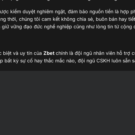
ược kiểm duyệt nghiêm ngặt, đảm bảo nguồn tiền là hợp ph
g thời, chúng tôi cam kết không chia sẻ, buôn bán hay tiết
n giữ vững đạo đức nghề nghiệp cũng như lòng tin từ cộng 
 biệt và uy tín của
Zbet
chính là đội ngũ nhân viên hỗ trợ 
ặp bất kỳ sự cố hay thắc mắc nào, đội ngũ CSKH luôn sẵn sà