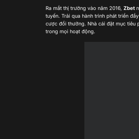
Ra mắt thị trường vào năm 2016,
Zbet
n
tuyến. Trải qua hành trình phát triển 
cược đổi thưởng. Nhà cái đặt mục tiêu 
trong mọi hoạt động.