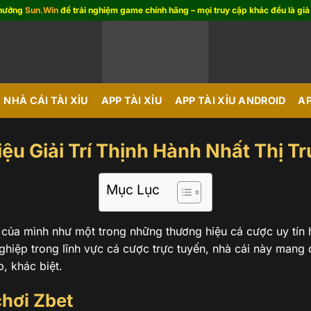
thưởng
Sun.Win
để trải nghiệm game chính hãng – mọi truy cập khác đều là giả 
NHÀ CÁI TÀI XỈU
APP TÀI XỈU
APP TÀI XỈU ANDROID
AP
ệu Giải Trí Thịnh Hành Nhất Thị 
Mục Lục
của mình như một trong những thương hiệu cá cược uy tín hà
nghiệp trong lĩnh vực cá cược trực tuyến, nhà cái này mang
, khác biệt.
chơi Zbet